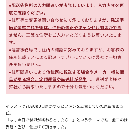
し
し
●
配送先住所の入力間違いが多発しています。入力内容を再
た
た
度ご確認ください。
ら」
ら」
●住所等の変更は問い合わせにて承っておりますが、
発送準
ロ
ロ
備が開始された後は、住所の修正やキャンセル対応ができ
ン
ン
ません。
正確な住所をご入力いただくようお願いいたしま
T(白)
T(白)
す。
の
の
●運営事務局でも住所の確認に努めておりますが、お客様の
数
数
住所記載ミスによる配達トラブルについては弊社は一切責
量
量
任を負いません。
を
を
●住所間違いにより
他住所に転送する場合やメーカー様に商
減
増
品が戻る場合、定額運賃や転送料が発生
し、運送業者様や
ら
や
弊社から請求いたしますので十分お気をつけください。
す
す
イラストはSUSURU自身がずっとファンを公言していた原田ちあき
氏。
「もし今日で世界が終わるとしたら…」というテーマで唯一無二の世
界観・色彩に仕上げて頂きました。