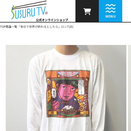
コンテ
ンツに
進む
MENU
公式オンラインショップ
TOP
商品一覧
「今日で世界が終わるとしたら」ロンT(白)
商品情
報にス
キップ