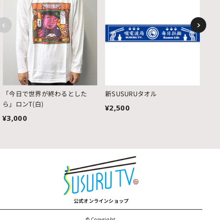
「今日で世界が終わるとした
新SUSURUタオル
RA
ら」ロンT(白)
¥2,500
¥3
¥3,000
公式オンラインショップ
© Copyright.