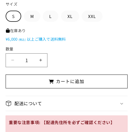
価
ル
サイズ
格
価
格
S
M
L
XL
XXL
在庫あり
¥6,000
以上ご購入で送料無料
(税込)
数量
「今
「今
日
日
で
で
カートに追加
世
世
界
界
が
が
配送について
終
終
わ
わ
る
る
重要な注意事項:
【配達先住所を必ずご確認ください】
と
と