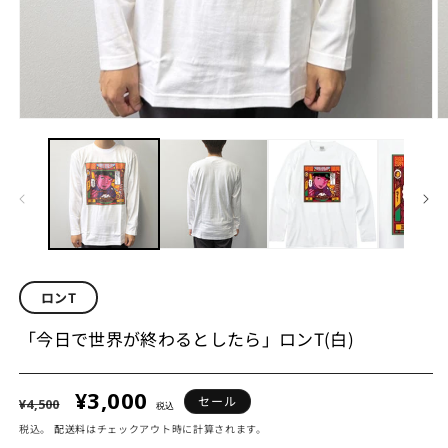
ロンT
「今日で世界が終わるとしたら」ロンT(白)
¥3,000
通
セ
セール
¥4,500
税込
常
ー
税込。
配送料
はチェックアウト時に計算されます。