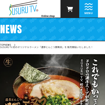
Skip to
content
MENU
Online shop
NEWS
TOP
NEWS
SUSURU TV.初のオリジナルラーメン「濃厚とんこつ豚無双」を 販売開始いたしました！